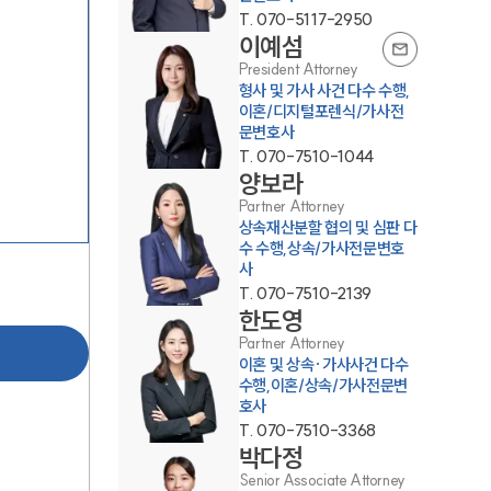
T.
070-5117-2950
이예섬
President Attorney
형사 및 가사 사건 다수 수행,
이혼/디지털포렌식/가사전
문변호사
T.
070-7510-1044
양보라
그룹소개
Partner Attorney
상속재산분할 협의 및 심판 다
그룹소개
수 수행,상속/가사전문변호
사
대륜의 강점
T.
070-7510-2139
한도영
오시는 길
Partner Attorney
이혼 및 상속·가사사건 다수
글로벌 파트너 로펌
수행,이혼/상속/가사전문변
호사
고객의 소리
T.
070-7510-3368
박다정
통합검색
Senior Associate Attorney