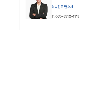
AI대륜
상속전문 변호사
T.
070-7510-1118
업무사례
주요 업무사례
사례분석/최신동향
법률정보
법률지식인
고객후기
업무분야
가사그룹 업무
전체