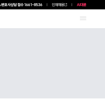
변호사상담 접수
1661-8536
인재채용
AI대륜
구성원 소개
소식/자료