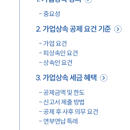
-
중요성
2
.
가업상속 공제 요건 기준
-
가업 요건
-
피상속인 요건
-
상속인 요건
3
.
가업상속 세금 혜택
-
공제금액 및 한도
-
신고서 제출 방법
-
공제 후 사후 의무 요건
-
연부연납 특례