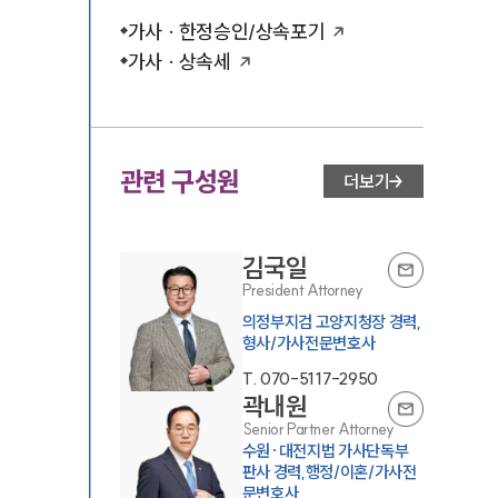
가사 · 한정승인/상속포기
가사 · 상속세
관련 구성원
더보기
김국일
President Attorney
의정부지검 고양지청장 경력,
형사/가사전문변호사
T.
070-5117-2950
곽내원
Senior Partner Attorney
수원·대전지법 가사단독부
판사 경력,행정/이혼/가사전
문변호사