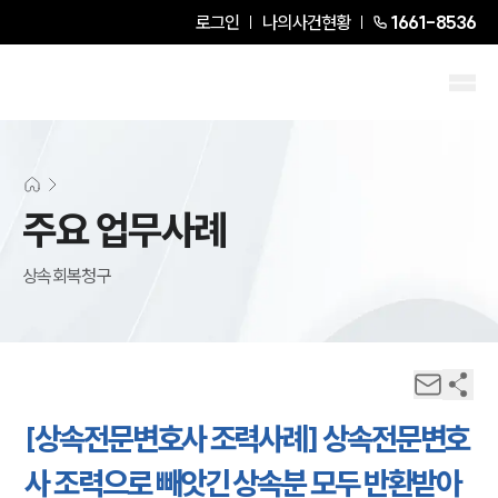
로그인
나의사건현황
1661-8536
주요 업무사례
상속회복청구
[상속전문변호사 조력사례] 상속전문변호
사 조력으로 빼앗긴 상속분 모두 반환받아