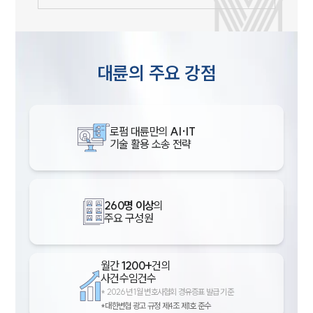
대륜의 주요 강점
로펌 대륜만의
AI·IT
기술 활용 소송 전략
260명 이상
의
주요 구성원
월간
1200+
건의
사건수임건수
*
2026년 1월 변호사협회 경유증표 발급 기준
*대한변협 광고 규정 제4조 제1호 준수