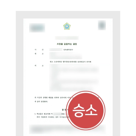
그룹소개
그룹소개
대륜의 강점
오시는 길
글로벌 파트너 로펌
고객의 소리
통합검색
AI대륜
업무사례
주요 업무사례
사례분석/최신동향
법률정보
법률지식인
고객후기