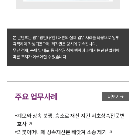
업무분야
가사그룹 업무
전체
본 콘텐츠는 법무법인(유한) 대륜의 실제 업무 사례를 바탕으로 일부
상속재산계산기(법정상속분)
각색하여 작성되었으며, 저작권은 당사에 귀속됩니다.
무단 전재, 복제 및 배포 등 저작권 침해 행위에 대해서는 관련 법령에
따른 조치가 이루어질 수 있습니다.
구성원 소개
가사·상속전문변호사
소식/자료
주요 업무사례
더보기
언론보도
공지사항
계모와 상속 분쟁, 승소로 재산 지킨 서초상속전문변
법률 블로그
호사
법률서식
뉴스레터/브로슈어
의붓어머니에 상속재산분 빼앗겨 소송 제기