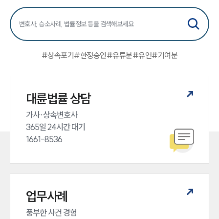
#
상속포기
#
한정승인
#
유류분
#
유언
#
기여분
대륜법률 상담
가사·상속변호사

365일 24시간 대기

1661-8536
업무사례
풍부한 사건 경험
