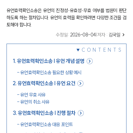
유언효력확인소송은 유언의 진정성·유효성·무효 여부를 법원이 판단
하도록 하는 절차입니다. 유언의 효력을 확인하려면 다양한 조건을 검
토해야 합니다.
수정일
:
2026-08-04
|
저자 :
김국일
CONTENTS
1
.
유언효력확인소송 | 유언 개념 설명
-
유언효력확인소송 필요한 상황 예시
2
.
유언효력확인소송 | 유언 요건
-
유언 무효 사유
-
유언의 취소 사유
3
.
유언효력확인소송 | 진행 절차
-
유언효력확인소송 대응 포인트