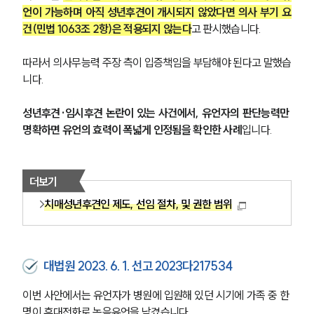
구성원 소개
언이 가능하며 아직 성년후견이 개시되지 않았다면 의사 부기 요
건(민법 1063조 2항)은 적용되지 않는다
고 판시했습니다.
가사·상속전문변호사
따라서 의사무능력 주장 측이 입증책임을 부담해야 된다고 말했습
소식/자료
니다.
언론보도
성년후견·임시후견 논란이 있는 사건에서, 유언자의 판단능력만 
공지사항
명확하면 유언의 효력이 폭넓게 인정됨을 확인한 사례
입니다.
법률 블로그
법률서식
뉴스레터/브로슈어
세미나
더보기
치매성년후견인 제도, 선임 절차, 및 권한 범위
대륜법률상담예약
대륜법률상담예약
대법원 2023. 6. 1. 선고 2023다217534
이번 사안에서는 유언자가 병원에 입원해 있던 시기에 가족 중 한 
명이 휴대전화로 녹음유언을 남겼습니다.