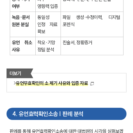
여부
영향력 입증
녹음·문서 
동일성 
파일 생성·수정이력, 디지털 
원본 분실
인정 자료 
포렌식
확보
유언 취소 
착오·기망 
진술서, 정황증거
사유
정밀 분석
더보기
유언무효확인의 소 제기 사유와 입증 자료
그룹소개
4
.
유언효력확인소송 | 판례 분석
그룹소개
대륜의 강점
오시는 길
판례를 통해 유언효력확인소송에 대한 대법원의 시각을 살펴보겠