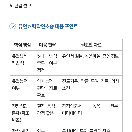
6. 판결 선고
유언효력확인소송 대응 포인트
핵심 쟁점
대응 전략
필요한 자료
유언방식 
5대 방식 
유언서 원본, 녹음파일, 증인 정보
적법성
충족 여부 
점검
유언능력 
의사능력 
진료기록, 약물 투여 기록, 의사 
여부
판단 자료 
소견
확보
진정성립 
필적·음성 
감정의뢰서, 녹음 원본·
문제(위조·
감정 활용
메타데이터
변조)
강박·사기 
외부 
통화내역, 문자, 주변인 진술