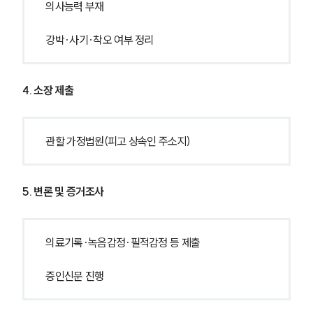
의사능력 부재
강박·사기·착오 여부 정리
4. 소장 제출
관할 가정법원(피고 상속인 주소지)
5. 변론 및 증거조사
의료기록·녹음감정·필적감정 등 제출
증인신문 진행