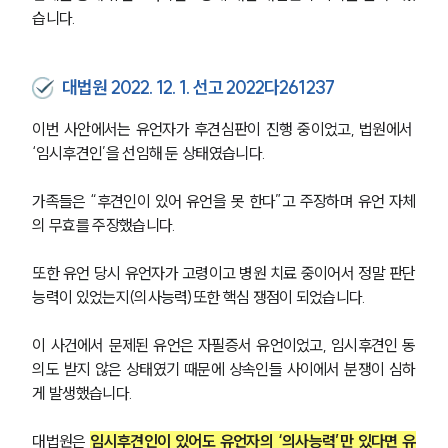
글로벌 파트너 로펌
고객의 소리
습니다.
통합검색
AI대륜
대법원 2022. 12. 1. 선고 2022다261237
업무사례
이번 사안에서는 유언자가 후견심판이 진행 중이었고, 법원에서 
‘임시후견인’을 선임해 둔 상태였습니다. 
주요 업무사례
사례분석/최신동향
법률정보
가족들은 “후견인이 있어 유언을 못 한다”고 주장하며 유언 자체
법률지식인
의 무효를 주장했습니다.
고객후기
또한 유언 당시 유언자가 고령이고 병원 치료 중이어서 정말 판단
능력이 있었는지(의사능력)또한 핵심 쟁점이 되었습니다.
업무분야
이 사건에서 문제된 유언은 자필증서 유언이었고, 임시후견인 동
가사그룹 업무
전체
의도 받지 않은 상태였기 때문에 상속인들 사이에서 분쟁이 심하
상속재산계산기(법정상속분)
게 발생했습니다.
대법원은 
임시후견인이 있어도 유언자의 ‘의사능력’만 있다면 유