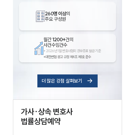
260명 이상
의
주요 구성원
월간
1200+
건의
사건수임건수
*
2026년 1월 변호사협회 경유증표 발급 기준
*대한변협 광고 규정 제4조 제1호 준수
더 많은 강점 살펴보기
가사·상속
변호사
법률상담예약