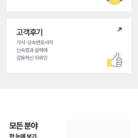
고객후기
가사·상속변호사의

신속함과 실력에

감동하신 의뢰인
인재채용
만화로 보는 사례
모든 분야
한 눈에 보기