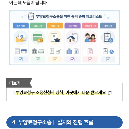
구성원 소개
이는 데 도움이 됩니다.
가사·상속전문변호사
소식/자료
언론보도
공지사항
법률 블로그
법률서식
뉴스레터/브로슈어
세미나
더보기
대륜법률상담예약
부양료청구 조정신청서 양식, 이곳에서 다운 받으세요
대륜법률상담예약
4
.
부양료청구소송ㅣ 절차와 진행 흐름