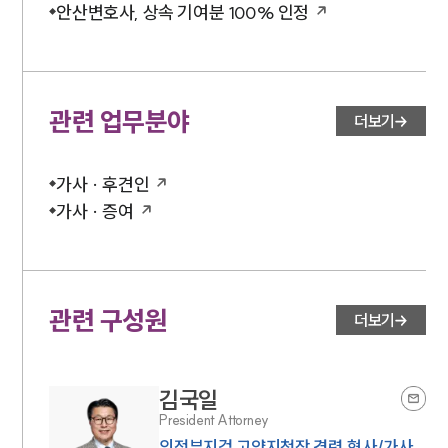
안산변호사, 상속 기여분 100% 인정
관련 업무분야
더보기
가사 · 후견인
가사 · 증여
인재채용
만화로 보는 사례
관련 구성원
더보기
김국일
President Attorney
의정부지검 고양지청장 경력,형사/가사