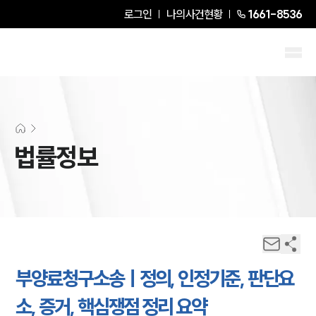
로그인
나의사건현황
1661-8536
법률정보
부양료청구소송ㅣ정의, 인정기준, 판단요
소, 증거, 핵심쟁점 정리 요약