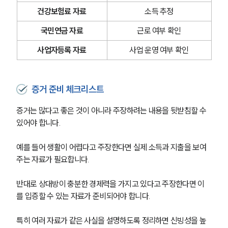
글로벌 파트너 로펌
고객의 소리
건강보험료 자료
소득 추정
통합검색
AI대륜
국민연금 자료
근로 여부 확인
사업자등록 자료
사업 운영 여부 확인
업무사례
주요 업무사례
증거 준비 체크리스트
사례분석/최신동향
법률정보
증거는 많다고 좋은 것이 아니라 주장하려는 내용을 뒷받침할 수 
법률지식인
고객후기
있어야 합니다.
예를 들어 생활이 어렵다고 주장한다면 실제 소득과 지출을 보여
업무분야
주는 자료가 필요합니다. 
가사그룹 업무
반대로 상대방이 충분한 경제력을 가지고 있다고 주장한다면 이
전체
를 입증할 수 있는 자료가 준비되어야 합니다.
상속재산계산기(법정상속분)
특히 여러 자료가 같은 사실을 설명하도록 정리하면 신빙성을 높