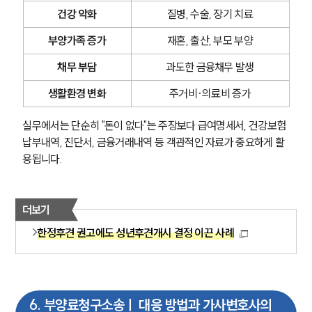
건강 악화
질병, 수술, 장기 치료
부양가족 증가
재혼, 출산, 부모 부양
채무 부담
과도한 금융채무 발생
생활환경 변화
주거비·의료비 증가
실무에서는 단순히 "돈이 없다"는 주장보다 급여명세서, 건강보험 
납부내역, 진단서, 금융거래내역 등 객관적인 자료가 중요하게 활
용됩니다.
더보기
한정후견 권고에도 성년후견개시 결정 이끈 사례
6
.
부양료청구소송ㅣ 대응 방법과 가사변호사의