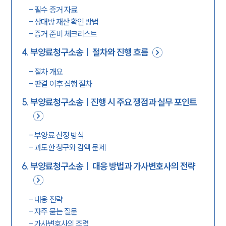
-
필수 증거 자료
-
상대방 재산 확인 방법
-
증거 준비 체크리스트
4
.
부양료청구소송ㅣ 절차와 진행 흐름
-
절차 개요
-
판결 이후 집행 절차
5
.
부양료청구소송ㅣ진행 시 주요 쟁점과 실무 포인트
-
부양료 산정 방식
-
과도한 청구와 감액 문제
6
.
부양료청구소송ㅣ 대응 방법과 가사변호사의 전략
-
대응 전략
-
자주 묻는 질문
-
가사변호사의 조력