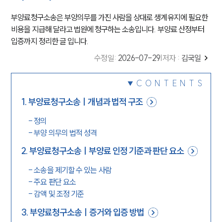
부양료청구소송은 부양의무를 가진 사람을 상대로 생계유지에 필요한
비용을 지급해 달라고 법원에 청구하는 소송입니다. 부양료 산정부터
입증까지 정리한 글 입니다.
수정일
:
2026-07-29
|
저자 :
김국일
CONTENTS
1
.
부양료청구소송ㅣ개념과 법적 구조
-
정의
-
부양 의무의 법적 성격
2
.
부양료청구소송ㅣ부양료 인정 기준과 판단 요소
-
소송을 제기할 수 있는 사람
-
주요 판단 요소
-
감액 및 조정 기준
3
.
부양료청구소송ㅣ증거와 입증 방법