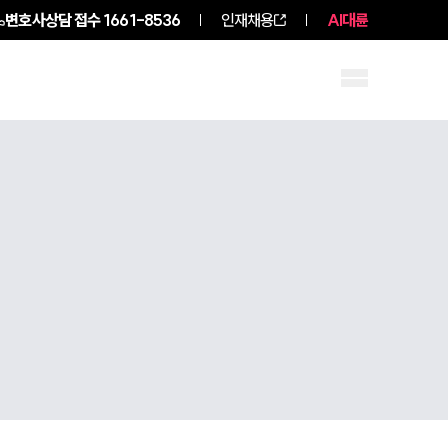
변호사상담 접수
1661-8536
인재채용
AI대륜
구성원 소개
소식/자료