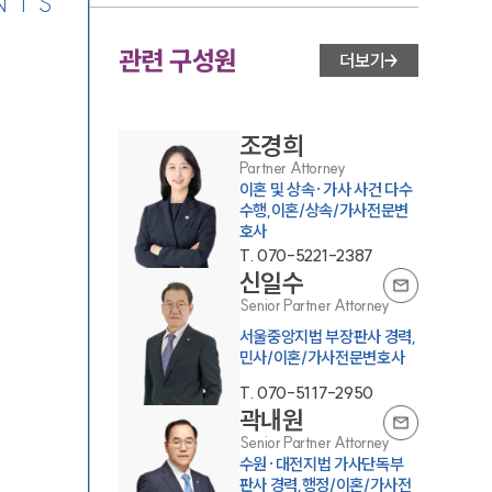
NTS
관련 구성원
더보기
조경희
Partner Attorney
이혼 및 상속·가사 사건 다수
수행,이혼/상속/가사전문변
호사
T.
070-5221-2387
신일수
Senior Partner Attorney
서울중앙지법 부장판사 경력,
민사/이혼/가사전문변호사
T.
070-5117-2950
곽내원
Senior Partner Attorney
수원·대전지법 가사단독부
판사 경력,행정/이혼/가사전