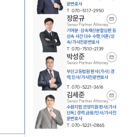
문변호사
T.
070-5117-2950
장문규
Senior Partner Attorney
기여분·상속재산분할심판 등
상속 사건 다수 수행,이혼/상
속/가사전문변호사
T.
070-7510-2139
그룹소개
박성준
Senior Partner Attorney
그룹소개
부산고등법원 판사[가사] 경
력,민사/가사전문변호사
대륜의 강점
T.
070-5221-3616
오시는 길
김세준
Senior Partner Attorney
글로벌 파트너 로펌
수원지법 안양지원 판사[가사
단독] 경력,금융/민사/가사전
고객의 소리
문변호사
T.
070-5221-0865
통합검색