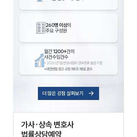
260명 이상
의
주요 구성원
월간
1200+
건의
사건수임건수
*
2026년 1월 변호사협회 경유증표 발급 기준
*대한변협 광고 규정 제4조 제1호 준수
더 많은 강점 살펴보기
가사·상속
변호사
법률상담예약