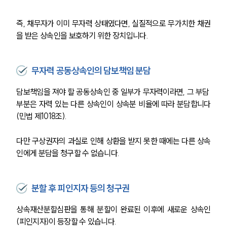
즉, 채무자가 이미 무자력 상태였다면, 실질적으로 무가치한 채권
을 받은 상속인을 보호하기 위한 장치입니다.
무자력 공동상속인의 담보책임 분담
담보책임을 져야 할 공동상속인 중 일부가 무자력이라면, 그 부담 
부분은 자력 있는 다른 상속인이 상속분 비율에 따라 분담합니다
그룹소개
(민법 제1018조).
그룹소개
대륜의 강점
다만 구상권자의 과실로 인해 상환을 받지 못한 때에는 다른 상속
오시는 길
인에게 분담을 청구할 수 없습니다.
글로벌 파트너 로펌
고객의 소리
통합검색
분할 후 피인지자 등의 청구권
AI대륜
상속재산분할심판을 통해 분할이 완료된 이후에 새로운 상속인
업무사례
(피인지자)이 등장할 수 있습니다.