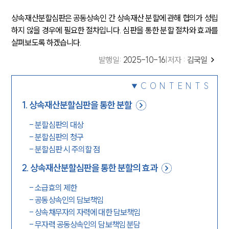
상속재산분할심판은 공동상속인 간 상속재산 분할에 관해 협의가 성립
하지 않을 경우에 필요한 절차입니다. 심판을 통한 분할 절차와 효과를
살펴보도록 하겠습니다.
발행일
:
2025-10-16
|
저자 :
김국일
CONTENTS
1
.
상속재산분할심판을 통한 분할
-
분할심판의 대상
-
분할심판의 청구
-
분할심판 시 주의할 점
2
.
상속재산분할심판을 통한 분할의 효과
-
소급효의 제한
-
공동상속인의 담보책임
-
상속채무자의 자력에 대한 담보책임
-
무자력 공동상속인의 담보책임 분담