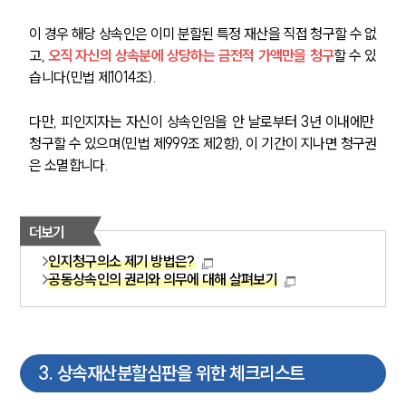
주요 업무사례
이 경우 해당 상속인은 이미 분할된 특정 재산을 직접 청구할 수 없
사례분석/최신동향
고, 
오직 자신의 상속분에 상당하는 금전적 가액만을 청구
할 수 있
법률정보
습니다(민법 제1014조).
법률지식인
고객후기
다만, 피인지자는 자신이 상속인임을 안 날로부터 3년 이내에만 
청구할 수 있으며(민법 제999조 제2항), 이 기간이 지나면 청구권
업무분야
은 소멸합니다.
가사그룹 업무
전체
상속재산계산기(법정상속분)
더보기
인지청구의소 제기 방법은?
공동상속인의 권리와 의무에 대해 살펴보기
구성원 소개
가사·상속전문변호사
3
.
상속재산분할심판을 위한 체크리스트
소식/자료