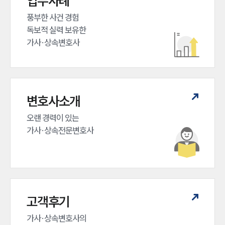
업무사례
풍부한 사건 경험

언론보도
공지사항
독보적 실력 보유한

법률 블로그
가사·상속변호사
법률서식
뉴스레터/브로슈어
세미나
변호사소개
대륜법률상담예약
오랜 경력이 있는 

대륜법률상담예약
가사·상속전문변호사
고객후기
가사·상속변호사의
