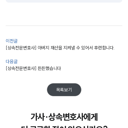
이전글
[상속전문변호사] 아버지 재산을 지켜낼 수 있어서 후련합니다.
다음글
그룹소개
[상속전문변호사] 든든했습니다
그룹소개
대륜의 강점
오시는 길
목록보기
글로벌 파트너 로펌
고객의 소리
통합검색
AI대륜
가사·상속변호사에게