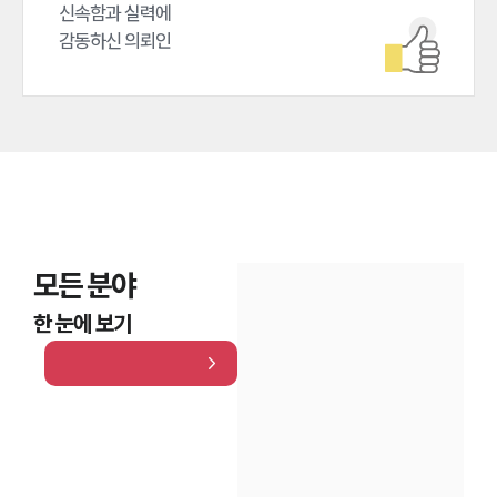
신속함과 실력에

감동하신 의뢰인
모든 분야
한 눈에 보기