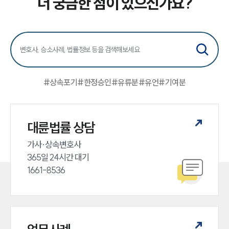
더 궁금한 점이 있으신가요?
업무사례
주요 업무사례
사례분석/최신동향
법률정보
법률지식인
고객후기
#
상속포기
#
한정승인
#
유류분
#
유언
#
기여분
업무분야
가사그룹 업무
대륜법률 상담
전체
상속재산계산기(법정상속분)
가사·상속변호사

365일 24시간 대기

1661-8536
구성원 소개
가사·상속전문변호사
소식/자료