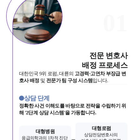
0
1
전문 변호사

배정 프로세스
대한민국 9위 로펌, 대륜의 
고경력·고연차 부장급 변
호사 배정
 및 
전문가 팀 구성 시스템
입니다.
상담 단계
정확한 사건 이해도를 바탕으로 전략을 수립하기 위
해 '2단계 상담 시스템'을 가동합니다.
대형로펌
대형병원
상담전담변호사의 
응급의학과의 1차적 진단 