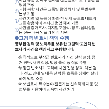
1
당팀 편성
대형·복합 사건은 그룹별 협업 체제 및 특별수행
2
본부 가동
사건 지역 및 목표에 따라 전 세계 글로벌 네트워
3
크를 활용하여 24시간 협업 체계 가동
사건별 증거조사, 디지털포렌식, 경호, 심리상담
4
등 전문 대응 인프라 연계 지원
고경력 변호사 책임 수행
풍부한 경력 및 노하우를 보유한 고경력·고연차 변
호사가 사건을 책임지고 수행합니다.
•
원칙적으로 부장급 변호사가 사건 전략 설정, 증
거 판단, 서면 작성, 법정 출석 둥 직접 수행
•
부장급 변호사가 고객에 사건 진행 경과, 처분 결
과, 선고 안내 및 대응 전략 등 흐름을 상세히 설명
하여 밀착 소통
그룹소개
•
어쏘변호사·특수분야 전문가는 신속하게 대응 및
업무를 지원하여 신속히 사건 처리
그룹소개
대륜의 강점
오시는 길
글로벌 파트너 로펌