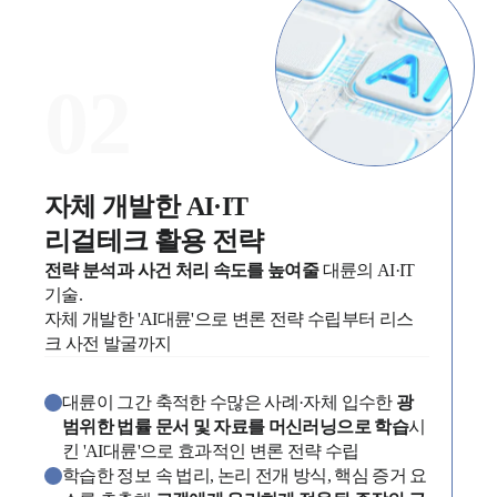
고객의 소리
통합검색
AI대륜
0
2
업무사례
주요 업무사례
사례분석/최신동향
자체 개발한 AI·IT

법률정보
리걸테크 활용 전략
법률지식인
고객후기
전략 분석과 사건 처리 속도를 높여줄
 대륜의 AI·IT 
기술.

자체 개발한 'AI대륜'으로 변론 전략 수립부터 리스
업무분야
가사그룹 업무
대륜이 그간 축적한 수많은 사례·자체 입수한
광
전체
범위한 법률 문서 및 자료를 머신러닝으로 학습
시
상속재산계산기(법정상속분)
킨 'AI대륜'으로 효과적인 변론 전략 수립
학습한 정보 속 법리, 논리 전개 방식, 핵심 증거 요