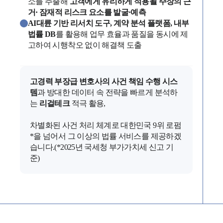
구성원 소개
소를 추출해
고객에게 유리하게 적용될 주장의 근
거· 잠재적 리스크 요소를 발굴·예측
AI대륜 기반 리서치 도구, 계약 분석 플랫폼, 내부
가사·상속전문변호사
법률 DB
를 활용해 업무 효율과 품질을 동시에 제
고하여 시행착오 없이 해결책 도출
소식/자료
언론보도
고경력 부장급 변호사의 사건 책임 수행 시스
공지사항
템
과 방대한 데이터 속 전략을 빠르게 분석하
법률 블로그
는
리걸테크
적극 활용,
법률서식
뉴스레터/브로슈어
차별화된 사건 처리 체계로 대한민국 9위 로펌
세미나
*을 넘어서 그 이상의 법률 서비스를 제공하겠
습니다.(*2025년 국세청 부가가치세 신고 기
준)
대륜법률상담예약
대륜법률상담예약