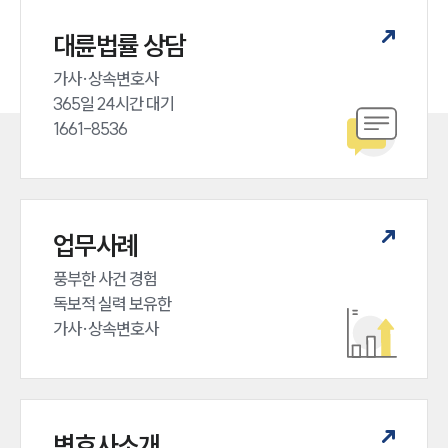
대륜법률 상담
가사·상속변호사

365일 24시간 대기

1661-8536
업무사례
풍부한 사건 경험

독보적 실력 보유한

가사·상속변호사
변호사소개