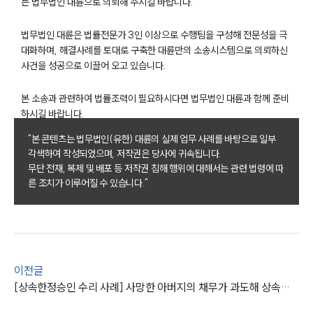
글로벌 파트너 로펌
든 법무법인 대륜으로 의뢰해 주시길 바랍니다.
고객의 소리
통합검색
법무법인 대륜은 법률전문가 3인 이상으로 수행팀을 구성해 전문성을 극
AI대륜
대화하며, 해결사례를 토대로 구축한 대륜만의 소송시스템으로 의뢰하신
사건을 성공으로 이끌어 오고 있습니다.
업무사례
본 소송과 관련하여 법률조력이 필요하시다면 법무법인 대륜과 함께 준비
주요 업무사례
하시길 바랍니다.
사례분석/최신동향
"본 콘텐츠는 법무법인(유한) 대륜의 실제 업무 사례를 바탕으로 일부
법률정보
각색하여 작성되었으며, 저작권은 당사에 귀속됩니다.
법률지식인
무단 전재, 복제 및 배포 등 저작권 침해 행위에 대해서는 관련 법령에 따
고객후기
른 조치가 이루어질 수 있습니다."
업무분야
가사그룹 업무
전체
이전글
상속재산계산기(법정상속분)
[상속한정승인 수리 사례] 사망한 아버지의 채무가 과도해 상속한정승인 심판을 청구