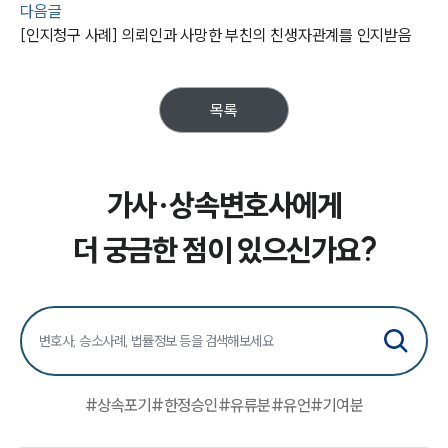
구성원 소개
다음글
[인지청구 사례] 의뢰인과 사망한 부친의 친생자관계를 인지받음
가사·상속전문변호사
목록
소식/자료
언론보도
공지사항
가사·상속변호사에게
법률 블로그
법률서식
뉴스레터/브로슈어
더 궁금한 점이 있으신가요?
세미나
대륜법률상담예약
대륜법률상담예약
#
상속포기
#
한정승인
#
유류분
#
유언
#
기여분