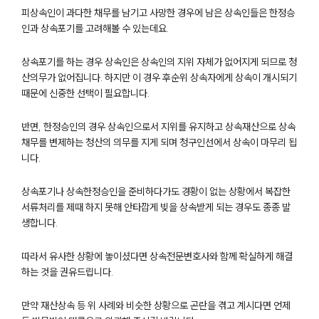
피상속인이 과다한 채무를 남기고 사망한 경우에 남은 상속인들은 한정승
인과 상속포기를 고려해볼 수 있는데요.
상속포기를 하는 경우 상속인은 상속인의 지위 자체가 없어지게 되므로 청
산의무가 없어집니다. 하지만 이 경우 후순위 상속자에게 상속이 개시되기
때문에 신중한 선택이 필요합니다.
반면, 한정승인의 경우 상속인으로서 지위를 유지하고 상속재산으로 상속
채무를 변제하는 청산의 의무를 지게 되며 청구인선에서 상속이 마무리 됩
니다.
상속포기나 상속한정승인을 준비하다가도 경황이 없는 상황에서 복잡한
서류처리를 제때 하지 못해 안타깝게 빚을 상속받게 되는 경우도 종종 발
생합니다.
그룹소개
따라서 유사한 상황에 놓이셨다면 상속전문변호사와 함께 확실하게 해결
하는 것을 권유드립니다.
그룹소개
대륜의 강점
오시는 길
만약 재산상속 등 위 사례와 비슷한 상황으로 곤란을 겪고 계시다면 언제