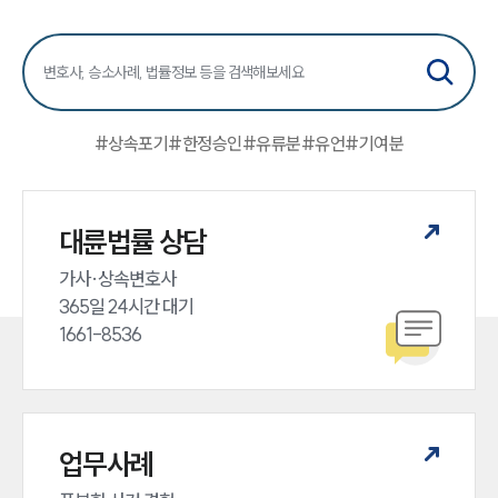
전체
상속재산계산기(법정상속분)
구성원 소개
#
상속포기
#
한정승인
#
유류분
#
유언
#
기여분
가사·상속전문변호사
소식/자료
대륜법률 상담
언론보도
가사·상속변호사

공지사항
365일 24시간 대기

법률 블로그
1661-8536
법률서식
뉴스레터/브로슈어
세미나
대륜법률상담예약
업무사례