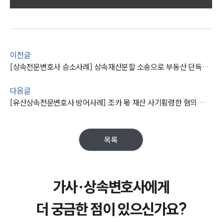
그룹소개
대륜의 강점
오시는 길
글로벌 파트너 로펌
고객의 소리
이전글
통합검색
[상속전문변호사 승소사례] 상속재산분할 소송으로 부동산 단독명의 이전을 원한 의뢰인, 변호사의 조력으로 청구 인용받다!
AI대륜
다음글
업무사례
[유산상속전문변호사 방어사례] 조카 몫 재산 사기횡령한 혐의 선고유예, 전과 남지 않도록 조력
주요 업무사례
사례분석/최신동향
목록
법률정보
법률지식인
고객후기
가사·상속변호사에게
업무분야
더 궁금한 점이 있으신가요?
가사그룹 업무