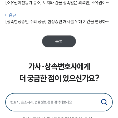
[소유권이전등기 승소] 토지와 건물 상속받은 의뢰인, 소유권이전등기절차 이행 판결을 받아냄
구성원 소개
다음글
가사·상속전문변호사
[상속한정승인 수리 성공] 한정승인 개시를 위해 기간을 연장하고 법원의 수리를 이끌어냄
소식/자료
목록
언론보도
공지사항
법률 블로그
가사·상속변호사에게
법률서식
뉴스레터/브로슈어
세미나
더 궁금한 점이 있으신가요?
대륜법률상담예약
대륜법률상담예약