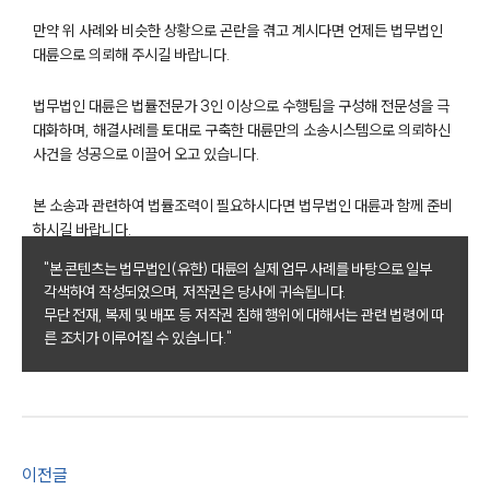
오시는 길
글로벌 파트너 로펌
만약 위 사례와 비슷한 상황으로 곤란을 겪고 계시다면 언제든 법무법인
고객의 소리
대륜으로 의뢰해 주시길 바랍니다.
통합검색
AI대륜
법무법인 대륜은 법률전문가 3인 이상으로 수행팀을 구성해 전문성을 극
대화하며, 해결사례를 토대로 구축한 대륜만의 소송시스템으로 의뢰하신
사건을 성공으로 이끌어 오고 있습니다.
업무사례
주요 업무사례
본 소송과 관련하여 법률조력이 필요하시다면 법무법인 대륜과 함께 준비
사례분석/최신동향
하시길 바랍니다.
법률정보
"본 콘텐츠는 법무법인(유한) 대륜의 실제 업무 사례를 바탕으로 일부
법률지식인
고객후기
각색하여 작성되었으며, 저작권은 당사에 귀속됩니다.
무단 전재, 복제 및 배포 등 저작권 침해 행위에 대해서는 관련 법령에 따
른 조치가 이루어질 수 있습니다."
업무분야
가사그룹 업무
전체
상속재산계산기(법정상속분)
이전글