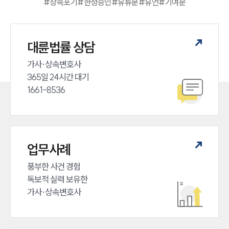
#
상속포기
#
한정승인
#
유류분
#
유언
#
기여분
대륜법률 상담
가사·상속변호사

365일 24시간 대기

1661-8536
업무사례
풍부한 사건 경험

독보적 실력 보유한

가사·상속변호사