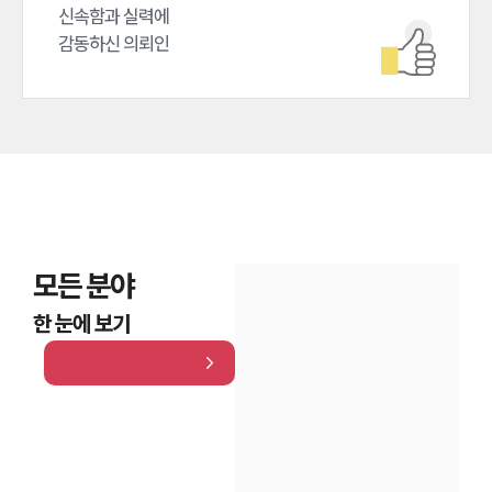
신속함과 실력에

감동하신 의뢰인
모든 분야
한 눈에 보기