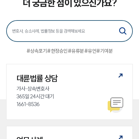
더 궁금한 점이 있으신가요?
언론보도
공지사항
법률 블로그
법률서식
뉴스레터/브로슈어
세미나
#
상속포기
#
한정승인
#
유류분
#
유언
#
기여분
대륜법률상담예약
대륜법률 상담
대륜법률상담예약
가사·상속변호사

365일 24시간 대기

1661-8536