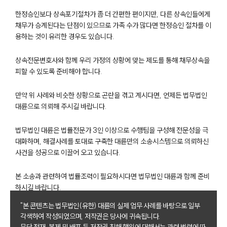
한정승인보다 상속포기절차가 좀 더 간편한 편이지만, 다른 상속인들에게
채무가 승계된다는 단점이 있으므로 가족 수가 많다면 한정승인 절차를 이
용하는 것이 유리한 경우도 있습니다.
상속전문변호사와 함께 우리 가정의 상황에 맞는 제도를 통해 채무상속을
피할 수 있도록 준비해야 합니다.
만약 위 사례와 비슷한 상황으로 곤란을 겪고 계시다면, 언제든 법무법인
대륜으로 의뢰해 주시길 바랍니다.
그룹소개
법무법인 대륜은 법률전문가 3인 이상으로 수행팀을 구성해 전문성을 극
그룹소개
대화하며, 해결사례를 토대로 구축한 대륜만의 소송시스템으로 의뢰하신
대륜의 강점
사건을 성공으로 이끌어 오고 있습니다.
오시는 길
글로벌 파트너 로펌
고객의 소리
본 소송과 관련하여 법률조력이 필요하시다면 법무법인 대륜과 함께 준비
통합검색
하시길 바랍니다.
AI대륜
"본 콘텐츠는 법무법인(유한) 대륜의 실제 업무 사례를 바탕으로 일부
각색하여 작성되었으며, 저작권은 당사에 귀속됩니다.
무단 전재, 복제 및 배포 등 저작권 침해 행위에 대해서는 관련 법령에 따