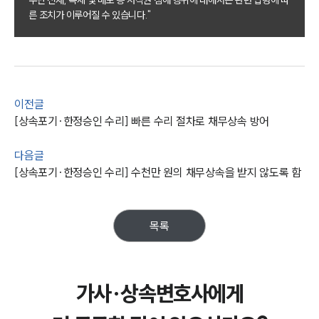
업무사례
른 조치가 이루어질 수 있습니다."
주요 업무사례
사례분석/최신동향
법률정보
법률지식인
고객후기
이전글
[상속포기·한정승인 수리] 빠른 수리 절차로 채무상속 방어
업무분야
다음글
가사그룹 업무
[상속포기·한정승인 수리] 수천만 원의 채무상속을 받지 않도록 함
전체
상속재산계산기(법정상속분)
목록
구성원 소개
가사·상속전문변호사
가사·상속변호사에게
소식/자료