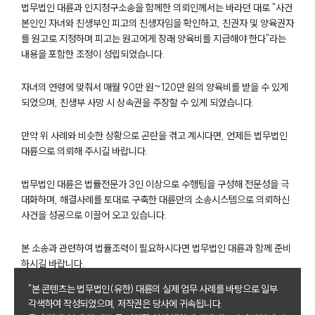
법무법인 대륜과 인지청구소송을 함께한 의뢰인께서는 바라던 대로 "사건
본인인 자녀와 친생부인 피고의 친생자임을 확인하고, 친권자 및 양육권자
를 원고로 지정하며 피고는 원고에게 장래 양육비를 지급해야 한다"라는
내용을 포함한 조정이 성립되었습니다.
자녀의 연령에 맞춰서 매월 90만 원~120만 원의 양육비를 받을 수 있게
되었으며, 친생부 사망 시 상속권을 주장할 수 있게 되었습니다.
만약 위 사례와 비슷한 상황으로 곤란을 겪고 계시다면, 언제든 법무법인
대륜으로 의뢰해 주시길 바랍니다.
그룹소개
법무법인 대륜은 법률전문가 3인 이상으로 수행팀을 구성해 전문성을 극
그룹소개
대화하며, 해결사례를 토대로 구축한 대륜만의 소송시스템으로 의뢰하신
대륜의 강점
사건을 성공으로 이끌어 오고 있습니다.
오시는 길
글로벌 파트너 로펌
고객의 소리
본 소송과 관련하여 법률조력이 필요하시다면 법무법인 대륜과 함께 준비
통합검색
하시길 바랍니다.
AI대륜
"본 콘텐츠는 법무법인(유한) 대륜의 실제 업무 사례를 바탕으로 일부
각색하여 작성되었으며, 저작권은 당사에 귀속됩니다.