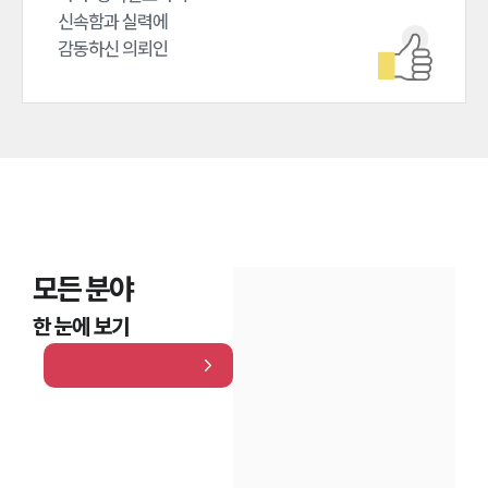
신속함과 실력에

감동하신 의뢰인
모든 분야
한 눈에 보기