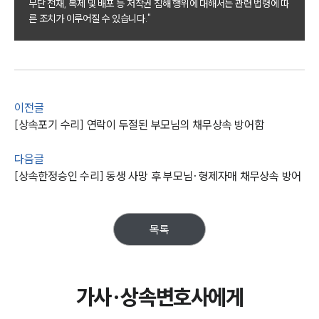
업무사례
무단 전재, 복제 및 배포 등 저작권 침해 행위에 대해서는 관련 법령에 따
른 조치가 이루어질 수 있습니다."
주요 업무사례
사례분석/최신동향
법률정보
법률지식인
고객후기
이전글
[상속포기 수리] 연락이 두절된 부모님의 채무상속 방어함
업무분야
다음글
가사그룹 업무
[상속한정승인 수리] 동생 사망 후 부모님·형제자매 채무상속 방어
전체
상속재산계산기(법정상속분)
목록
구성원 소개
가사·상속전문변호사
가사·상속변호사에게