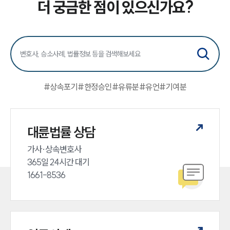
소식/자료
더 궁금한 점이 있으신가요?
언론보도
공지사항
법률 블로그
법률서식
뉴스레터/브로슈어
세미나
#
상속포기
#
한정승인
#
유류분
#
유언
#
기여분
대륜법률상담예약
대륜법률상담예약
대륜법률 상담
가사·상속변호사

365일 24시간 대기

1661-8536