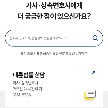
가사·상속변호사에게
더 궁금한 점이 있으신가요?
#
상속포기
#
한정승인
#
유류분
#
유언
#
기여분
대륜법률 상담
가사·상속변호사

365일 24시간 대기

1661-8536