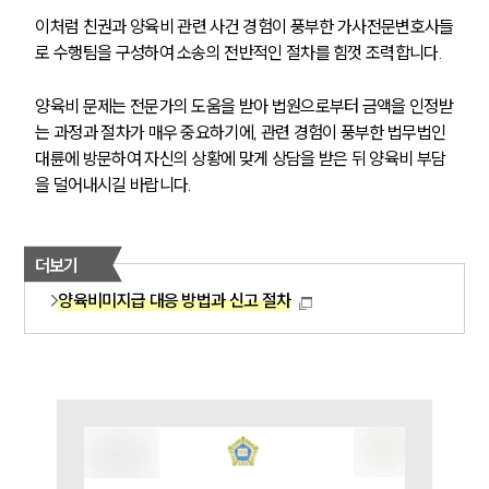
오시는 길
글로벌 파트너 로펌
이처럼 친권과 양육비 관련 사건 경험이 풍부한 가사전문변호사들
고객의 소리
로 수행팀을 구성하여 소송의 전반적인 절차를 힘껏 조력합니다.
통합검색
AI대륜
양육비 문제는 전문가의 도움을 받아 법원으로부터 금액을 인정받
는 과정과 절차가 매우 중요하기에, 관련 경험이 풍부한 법무법인 
업무사례
대륜에 방문하여 자신의 상황에 맞게 상담을 받은 뒤 양육비 부담
을 덜어내시길 바랍니다.
주요 업무사례
사례분석/최신동향
법률정보
더보기
법률지식인
고객후기
양육비미지급 대응 방법과 신고 절차
업무분야
가사그룹 업무
전체
상속재산계산기(법정상속분)