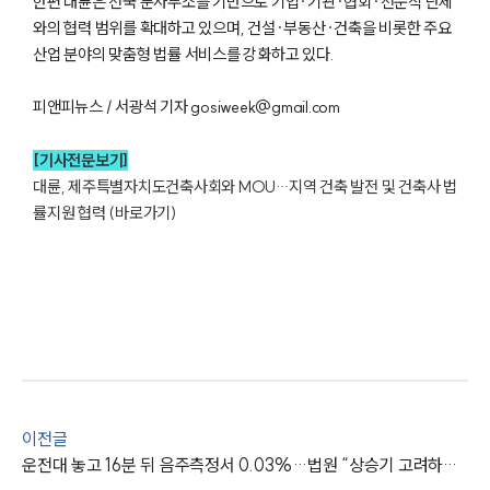
한편 대륜은 전국 분사무소를 기반으로 기업·기관·협회·전문직 단체
와의 협력 범위를 확대하고 있으며, 건설·부동산·건축을 비롯한 주요
산업 분야의 맞춤형 법률 서비스를 강화하고 있다.
피앤피뉴스 / 서광석 기자 gosiweek@gmail.com
그룹소개
[기사전문보기]
대륜, 제주특별자치도건축사회와 MOU…지역 건축 발전 및 건축사 법
그룹소개
률지원 협력 (바로가기)
대륜의 강점
오시는 길
글로벌 파트너 로펌
고객의 소리
통합검색
AI대륜
업무사례
이전글
주요 업무사례
사례분석/최신동향
운전대 놓고 16분 뒤 음주측정서 0.03%…법원 “상승기 고려하면 단속 기준 미달”
법률정보