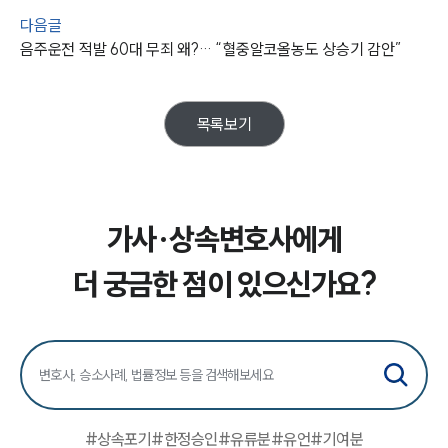
법률지식인
다음글
고객후기
음주운전 적발 60대 무죄 왜?… “혈중알코올농도 상승기 감안”
업무분야
목록보기
가사그룹 업무
전체
상속재산계산기(법정상속분)
가사·상속변호사에게
구성원 소개
더 궁금한 점이 있으신가요?
가사·상속전문변호사
소식/자료
언론보도
공지사항
#
상속포기
#
한정승인
#
유류분
#
유언
#
기여분
법률 블로그