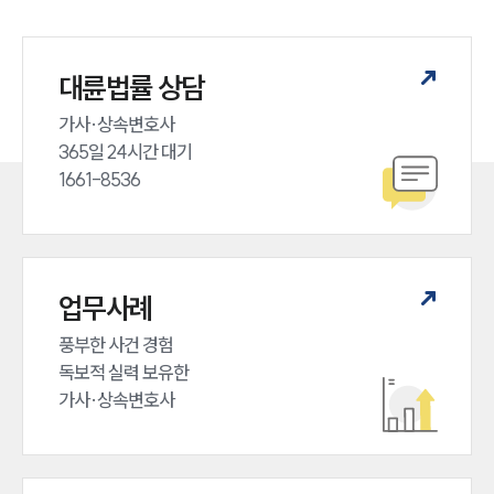
법률서식
뉴스레터/브로슈어
세미나
대륜법률 상담
가사·상속변호사

대륜법률상담예약
365일 24시간 대기

대륜법률상담예약
1661-8536
업무사례
풍부한 사건 경험

독보적 실력 보유한

가사·상속변호사