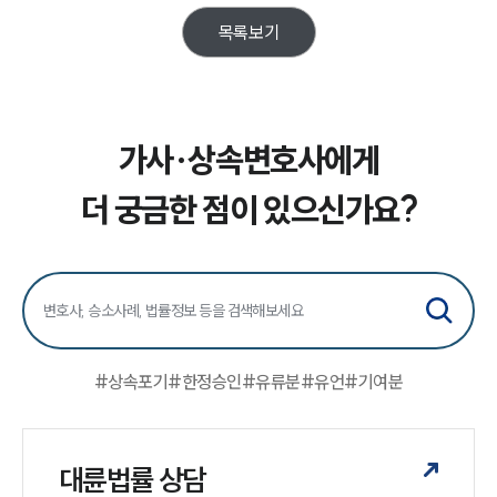
목록보기
업무분야
가사그룹 업무
전체
가사·상속변호사에게
상속재산계산기(법정상속분)
더 궁금한 점이 있으신가요?
구성원 소개
가사·상속전문변호사
소식/자료
#
상속포기
#
한정승인
#
유류분
#
유언
#
기여분
언론보도
공지사항
법률 블로그
법률서식
대륜법률 상담
뉴스레터/브로슈어