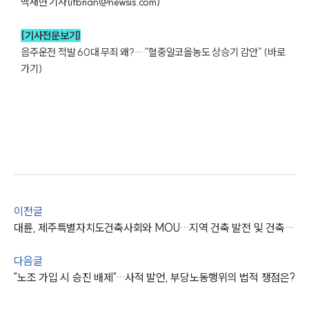
백재현 기자(itbrian@newsis.com)
[기사전문보기]
음주운전 적발 60대 무죄 왜?… “혈중알코올농도 상승기 감안” (바로
그룹소개
가기)
그룹소개
대륜의 강점
오시는 길
글로벌 파트너 로펌
고객의 소리
통합검색
AI대륜
이전글
업무사례
대륜, 제주특별자치도건축사회와 MOU…지역 건축 발전 및 건축사 법률지원 협력
주요 업무사례
사례분석/최신동향
다음글
법률정보
"노조 가입 시 승진 배제"…사적 발언, 부당노동행위의 법적 쟁점은?
법률지식인
고객후기