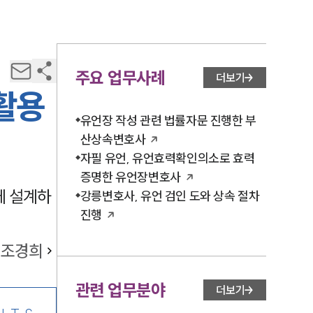
주요 업무사례
더보기
활용
유언장 작성 관련 법률자문 진행한 부
산상속변호사
자필 유언, 유언효력확인의소로 효력
증명한 유언장변호사
에 설계하
강릉변호사, 유언 검인 도와 상속 절차
진행
조경희
관련 업무분야
더보기