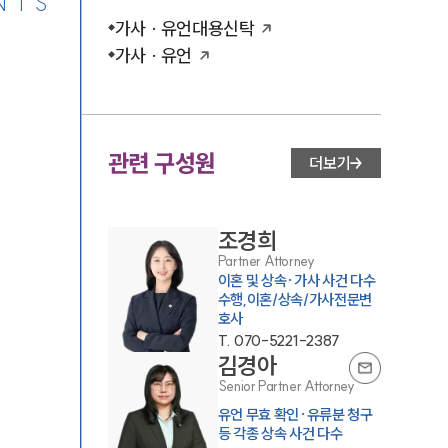
NTS
가사 · 유언대용신탁
가사 · 유언
관련 구성원
더보기
조경희
Partner Attorney
이혼 및 상속·가사 사건 다수
수행,이혼/상속/가사전문변
호사
T.
070-5221-2387
김경아
Senior Partner Attorney
유언 무효 확인·유류분 청구
등 각종 상속 사건 다수