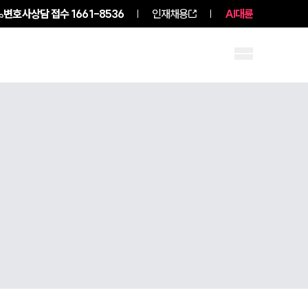
변호사상담 접수
1661-8536
인재채용
AI대륜
구성원 소개
소식/자료