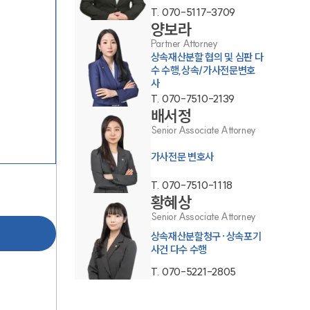
T.
070-5117-3709
양보라
Partner Attorney
상속재산분할 협의 및 심판 다
수 수행,상속/가사전문변호
사
T.
070-7510-2139
배서정
그룹소개
Senior Associate Attorney
그룹소개
가사전문 변호사
대륜의 강점
T.
070-7510-1118
황혜상
오시는 길
Senior Associate Attorney
글로벌 파트너 로펌
상속재산분할청구·상속포기
사건 다수 수행
고객의 소리
T.
070-5221-2805
통합검색