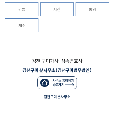
강릉
서산
통영
대륜법률상담예약
대륜법률상담예약
제주
김천 구미가사·상속변호사
김천구미 분사무소(김천구미법무법인)
사무소 홈페이지
바로가기
김천구미 분사무소