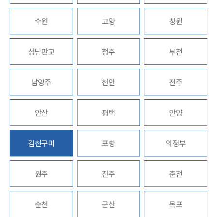
업무분야
수원
고양
창원
가사그룹 업무
전체
성남판교
청주
부천
상속재산계산기(법정상속분)
남양주
천안
전주
구성원 소개
가사·상속전문변호사
안산
평택
안양
소식/자료
김천구미
포항
의정부
언론보도
공지사항
원주
진주
춘천
법률 블로그
법률서식
뉴스레터/브로슈어
순천
군산
목포
세미나