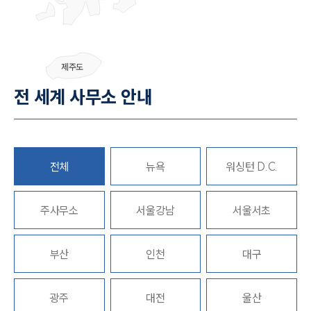
그룹소개
제주도
그룹소개
전 세계 사무소 안내
대륜의 강점
오시는 길
글로벌 파트너 로펌
고객의 소리
통합검색
AI대륜
전체
뉴욕
워싱턴 D.C.
업무사례
주사무소
서울강남
서울서초
주요 업무사례
사례분석/최신동향
부산
인천
대구
법률정보
법률지식인
고객후기
광주
대전
울산