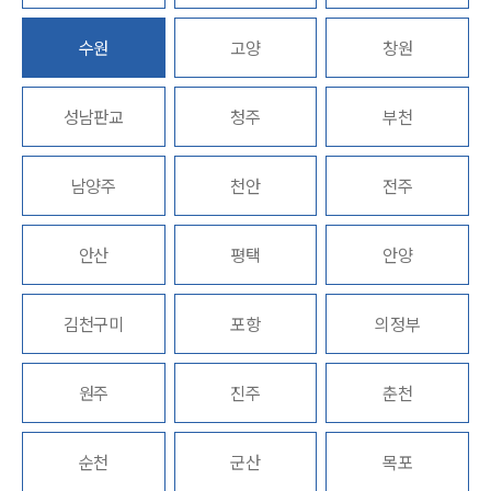
업무분야
수원
고양
창원
가사그룹 업무
전체
성남판교
청주
부천
상속재산계산기(법정상속분)
남양주
천안
전주
구성원 소개
가사·상속전문변호사
안산
평택
안양
소식/자료
김천구미
포항
의정부
언론보도
공지사항
원주
진주
춘천
법률 블로그
법률서식
뉴스레터/브로슈어
순천
군산
목포
세미나