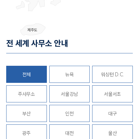
그룹소개
제주도
그룹소개
전 세계 사무소 안내
대륜의 강점
오시는 길
글로벌 파트너 로펌
고객의 소리
통합검색
AI대륜
전체
뉴욕
워싱턴 D.C.
업무사례
주사무소
서울강남
서울서초
주요 업무사례
사례분석/최신동향
부산
인천
대구
법률정보
법률지식인
고객후기
광주
대전
울산