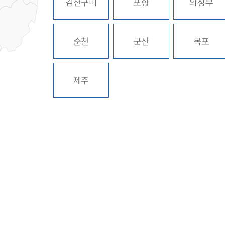
김천구미
포항
의정부
순천
군산
목포
제주