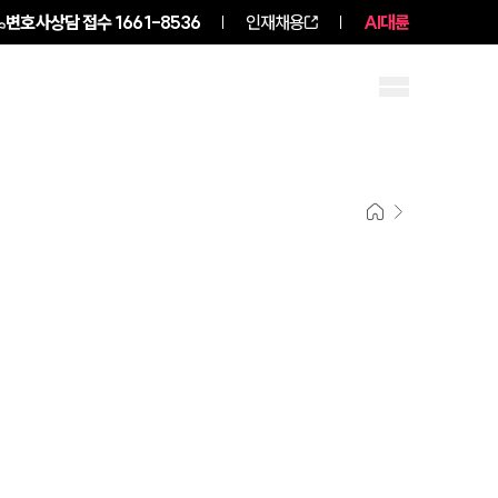
변호사상담 접수
1661-8536
인재채용
AI대륜
구성원 소개
소식/자료
그룹소개
그룹소개
대륜의 강점
오시는 길
글로벌 파트너 로펌
고객의 소리
통합검색
AI대륜