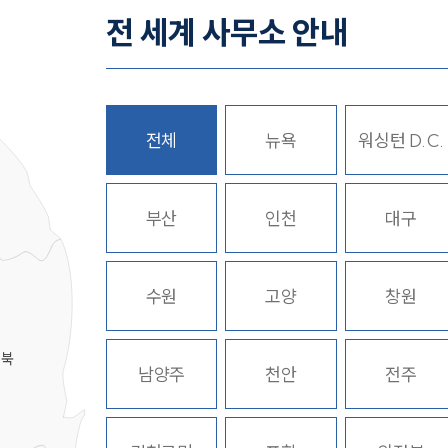
전 세계 사무소 안내
전체
뉴욕
워싱턴 D.C.
히
부산
인천
대구
수원
고양
창원
경북
남양주
천안
전주