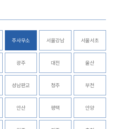
업무사례
주요 업무사례
주사무소
서울강남
서울서초
사례분석/최신동향
스토리
법률정보
광주
대전
울산
법률지식인
고객후기
성남판교
청주
부천
업무분야
안산
평택
안양
가사그룹 업무
전체