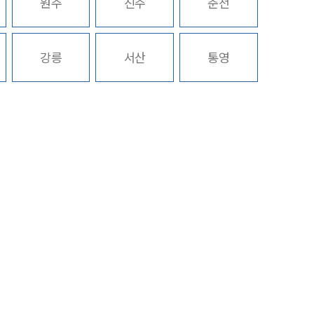
원주
진주
춘천
상속재산계산기(법정상속분)
구성원 소개
강릉
서산
통영
가사·상속전문변호사
소식/자료
언론보도
공지사항
법률 블로그
법률서식
뉴스레터/브로슈어
세미나