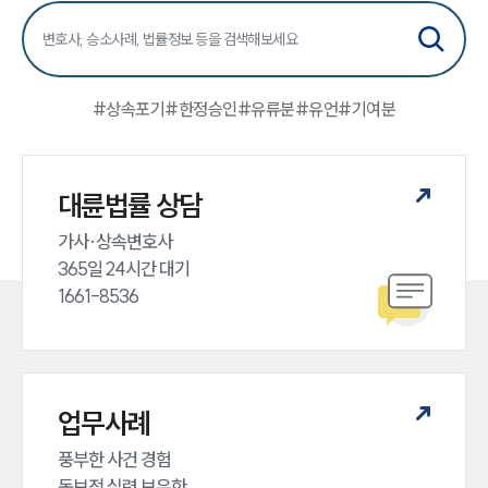
#
상속포기
#
한정승인
#
유류분
#
유언
#
기여분
대륜법률 상담
가사·상속변호사

365일 24시간 대기

1661-8536
업무사례
풍부한 사건 경험

독보적 실력 보유한
