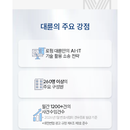
대륜의 주요 강점
로펌 대륜만의
AI·IT
기술 활용 소송 전략
260명 이상
의
주요 구성원
월간
1200+
건의
사건수임건수
*
2026년 1월 변호사협회 경유증표 발급 기준
*대한변협 광고 규정 제4조 제1호 준수