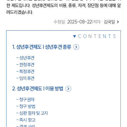
한 제도입니다. 성년후견제도의 비용, 종류, 자격, 장단점 등에 대해 알
려드리겠습니다.
수정일
:
2025-08-22
|
저자 :
김국일
CONTENTS
1
.
성년후견제도 | 성년후견 종류
-
성년후견
-
한정후견
-
특정후견
-
임의후견
2
.
성년후견제도 | 이용 방법
-
청구권자
-
청구 방법
-
심판 절차 및 고지
-
즉시 항고
-
결격 사유