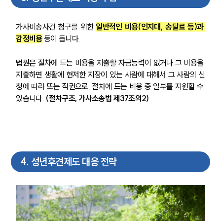
통합검색
AI대륜
가사비송사건 청구를 위한 
일반적인 비용(인지대, 송달료 등)과 
감정비용
 등이 듭니다.
업무사례
주요 업무사례
법원은 절차에 드는 비용을 지출할 자금능력이 없거나 그 비용을 
사례분석/최신동향
지출하면 생활에 현저한 지장이 있는 사람에 대해서 그 사람의 신
법률정보
청에 따라 또는 직권으로, 절차에 드는 비용 중 일부를 지원할 수 
법률지식인
있습니다.
 (절차구조, 가사소송법 제37조의2)
고객후기
업무분야
가사그룹 업무
4
.
성년후견제도 대응 전략
전체
상속재산계산기(법정상속분)
구성원 소개