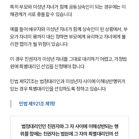
구성원 소개
특히 부모와 미성년 자녀가 함께 공동상속인이 되는 경우에는 이
해관계가 서로 충돌할 수 있습니다.
가사·상속전문변호사
예를 들어 배우자와 미성년 자녀가 함께 상속인이 된 상황에서, 부
소식/자료
모가 자녀의 몫까지 대신 정하면 부모에게 유리하고 자녀에게 불
리한 협의가 될 위험이 있습니다.
언론보도
공지사항
이 경우 친권자가 미성년 자녀를 그대로 대리하기 어렵고, 가정법
법률 블로그
원에 특별대리인 선임을 신청해야 합니다.
법률서식
뉴스레터/브로슈어
세미나
민법 제921조는 법정대리인과 미성년자 사이에 이해상반행위가 
있는 경우 특별대리인을 선임하도록 정하고 있습니다.
대륜법률상담예약
민법 제921조 제1항
대륜법률상담예약
 법정대리인인 친권자와 그 자 사이에 이해상반되는 행
위를 함에는 친권자는 법원에 그 자의 특별대리인의 선