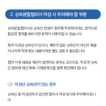
글로벌 파트너 로펌
고객의 소리
통합검색
3
.
상속분할협의서 작성 시 주의해야 할 부분
AI대륜
업무사례
상속분할협의서는 상속인 전원이 합의해 작성하더라도, 법적으로 
필요한 절차를 빠뜨리면 효력이 다투어질 수 있습니다.
주요 업무사례
사례분석/최신동향
특히 미성년 상속인이 있거나, 채무가 많은 상속인이 자신의 몫을 
법률정보
지나치게 적게 받는 내용이라면 별도 검토가 필요합니다.
법률지식인
고객후기
협의 이후 새로운 재산이 발견되는 경우도 있으므로, 작성 전 상속
인 범위와 재산 목록, 이해관계인을 함께 확인해야 합니다.
업무분야
가사그룹 업무
미성년 상속인이 있는 경우
전체
상속재산계산기(법정상속분)
상속인 중 미성년자가 있다면 협의서 작성 방식에 주의해야 합니
다.