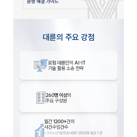
분쟁 해결 가이드
대륜의 주요 강점
로펌 대륜만의
AI·IT
기술 활용 소송 전략
260명 이상
의
주요 구성원
월간
1200+
건의
사건수임건수
*
2026년 1월 변호사협회 경유증표 발급 기준