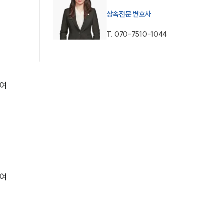
AI대륜
상속전문 변호사
T.
070-7510-1044
업무사례
주요 업무사례
사례분석/최신동향
여 
법률정보
법률지식인
고객후기
업무분야
여 
가사그룹 업무
전체