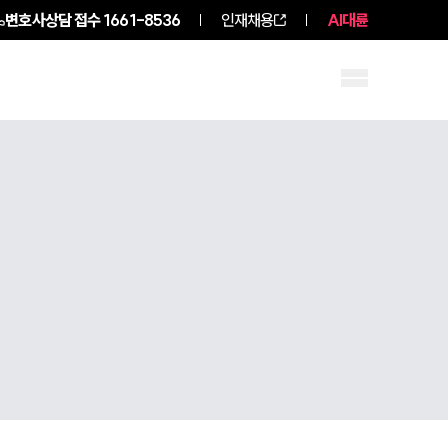
변호사상담 접수
1661-8536
인재채용
AI대륜
구성원 소개
소식/자료