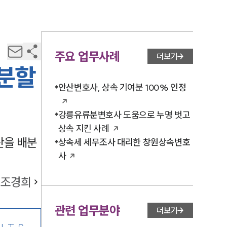
주요 업무사례
더보기
산분할
안산변호사, 상속 기여분 100% 인정
강릉유류분변호사 도움으로 누명 벗고
상속 지킨 사례
산을 배분
상속세 세무조사 대리한 창원상속변호
사
조경희
관련 업무분야
더보기