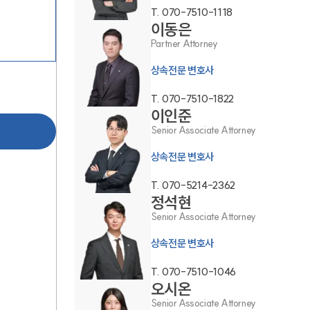
T.
070-7510-1118
이동은
Partner Attorney
상속전문 변호사
T.
070-7510-1822
이인준
그룹소개
Senior Associate Attorney
그룹소개
상속전문 변호사
대륜의 강점
T.
070-5214-2362
정석현
오시는 길
Senior Associate Attorney
글로벌 파트너 로펌
상속전문 변호사
고객의 소리
T.
070-7510-1046
오시온
통합검색
Senior Associate Attorney