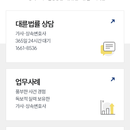
대륜법률 상담
가사·상속변호사

365일 24시간 대기

1661-8536
업무사례
풍부한 사건 경험

독보적 실력 보유한

가사·상속변호사