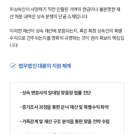
소식/자료
피상속인이 사망하기 직전 인출된 거액의 현금이나 불분명한 재
산 처분 내역은 상속 분쟁의 단골 소재입니다.
언론보도
공지사항
이러한 재산이 상속 재산에 포함되는지, 혹은 특정 상속인의 특별
법률 블로그
수익으로 간주되는지를 명확히 규명하는 것이 권리 확보의 핵심입
법률서식
뉴스레터/브로슈어
니다.
세미나
법무법인 대륜의 지원 체계
대륜법률상담예약
대륜법률상담예약
-
상속 변호사의 일대일 맞춤형 법률 진단
-
증거조사 과정을 통한 은닉 재산 및 특별수익 파악
-가족관계 및 재산 구조 분석을 통한 맞춤 전략 수립