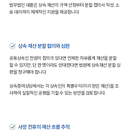
법무법인 대륜은 상속 재산의 가액 산정부터 분할 협의서 작성, 소
업무사례
송 대리까지 체계적인 지원을 제공합니다.
주요 업무사례
사례분석/최신동향
법률정보
법률지식인
고객후기
상속 재산 분할 협의와 심판
공동상속인 전원의 합의가 있다면 언제든 자유롭게 재산을 분할
업무분야
할 수 있지만, 단 한 명이라도 반대한다면 법원에 상속재산 분할 심
판을 청구해야 합니다.
가사그룹 업무
전체
상속증여상담에서는 각 상속인의 특별수익(미리 받은 재산)을 조
상속재산계산기(법정상속분)
사하여 실질적인 공평을 기할 수 있는 방안을 검토합니다.
구성원 소개
가사·상속전문변호사
사망 전후의 재산 흐름 추적