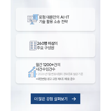
로펌 대륜만의
AI·IT
기술 활용 소송 전략
260명 이상
의
주요 구성원
월간
1200+
건의
사건수임건수
*
2026년 1월 변호사협회 경유증표 발급 기준
*대한변협 광고 규정 제4조 제1호 준수
더 많은 강점 살펴보기