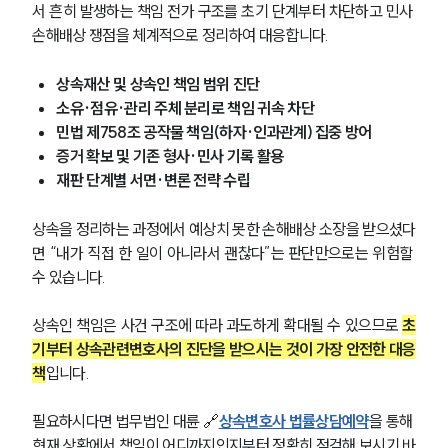
업무분야
서 흔히 발생하는 책임 전가 구조를 초기 단계부터 차단하고 민사 
손해배상 쟁점을 체계적으로 정리하여 대응합니다.
가사그룹 업무
전체
상속재산 및 상속인 책임 범위 진단
상속재산계산기(법정상속분)
소유·점유·관리 주체 분리로 책임 귀속 차단
민법 제758조 공작물 책임(하자·인과관계) 집중 방어
증거 확보 및 기존 형사·민사 기록 활용
구성원 소개
재판 단계별 서면·변론 전략 수립
가사·상속전문변호사
상속을 정리하는 과정에서 예상치 못한 손해배상 소장을 받으셨다
면 “내가 직접 한 일이 아니라서 괜찮다”는 판단만으로는 위험할 
소식/자료
수 있습니다.
언론보도
상속인 책임은 사건 구조에 따라 과도하게 확대될 수 있으므로 
초
공지사항
기부터 상속관련변호사의 진단을 받으시는 것이 가장 안전한 대응
법률 블로그
법률서식
책
입니다.
뉴스레터/브로슈어
세미나
필요하시다면 법무법인 대륜 🔗
상속변호사 법률상담예약
을 통해 
현재 상황에서 책임이 어디까지인지부터 정확히 점검해 보시기 바