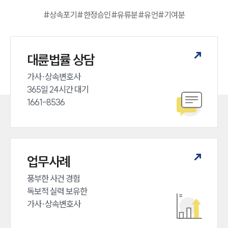
#
상속포기
#
한정승인
#
유류분
#
유언
#
기여분
대륜법률 상담
가사·상속변호사

365일 24시간 대기

1661-8536
업무사례
풍부한 사건 경험

독보적 실력 보유한

가사·상속변호사