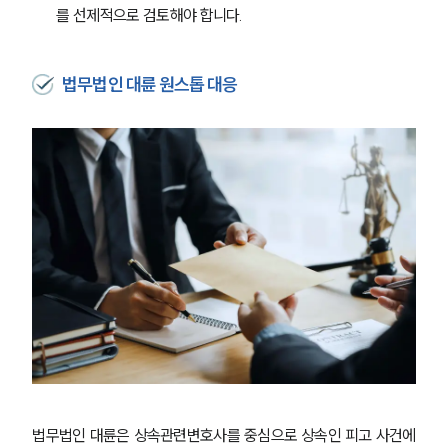
를 선제적으로 검토해야 합니다.
그룹소개
법무법인 대륜 원스톱 대응
그룹소개
대륜의 강점
오시는 길
글로벌 파트너 로펌
고객의 소리
통합검색
AI대륜
업무사례
주요 업무사례
사례분석/최신동향
법률정보
법률지식인
고객후기
법무법인 대륜은 상속관련변호사를 중심으로 상속인 피고 사건에