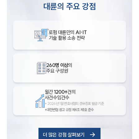
대륜의 주요 강점
로펌 대륜만의
AI·IT
기술 활용 소송 전략
260명 이상
의
주요 구성원
월간
1200+
건의
사건수임건수
*
2026년 1월 변호사협회 경유증표 발급 기준
*대한변협 광고 규정 제4조 제1호 준수
더 많은 강점 살펴보기