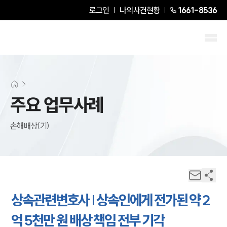
로그인
나의사건현황
1661-8536
주요 업무사례
손해배상(기)
상속관련변호사 | 상속인에게 전가된 약 2
억 5천만 원 배상 책임 전부 기각