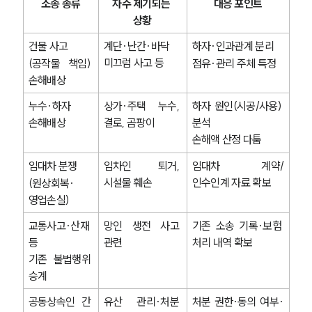
소송 종류
자주 제기되는 
대응 포인트
상황
건물 사고
계단·난간·바닥 
하자·인과관계 분리
미끄럼 사고 등
(공작물 책임) 
점유·관리 주체 특정
손해배상
누수·하자 
상가·주택 누수, 
하자 원인(시공/사용) 
손해배상
결로, 곰팡이
분석
손해액 산정 다툼
임대차 분쟁
임차인 퇴거, 
임대차 계약/
시설물 훼손
인수인계 자료 확보
(원상회복·
영업손실)
교통사고·산재 
망인 생전 사고 
기존 소송 기록·보험 
등 
관련
처리 내역 확보
기존 불법행위 
승계
공동상속인 간 
유산 관리·처분 
처분 권한·동의 여부·