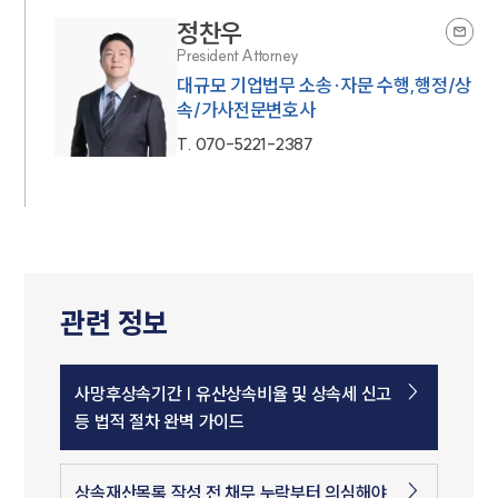
정찬우
President Attorney
대규모 기업법무 소송·자문 수행,행정/상
속/가사전문변호사
T.
070-5221-2387
관련 정보
사망후상속기간 | 유산상속비율 및 상속세 신고
등 법적 절차 완벽 가이드
상속재산목록 작성 전 채무 누락부터 의심해야