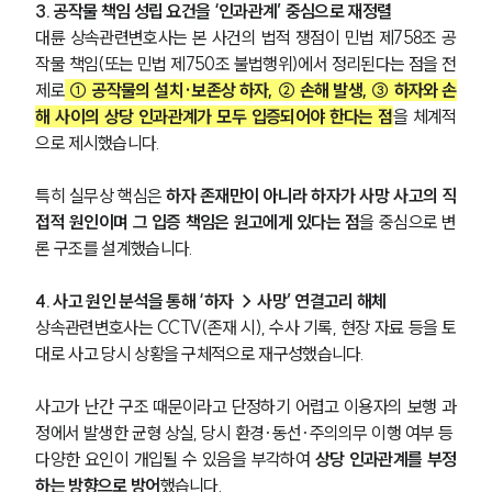
3. 공작물 책임 성립 요건을 ‘인과관계’ 중심으로 재정렬
대륜 상속관련변호사는 본 사건의 법적 쟁점이 민법 제758조 공
작물 책임(또는 민법 제750조 불법행위)에서 정리된다는 점을 전
제로
 ① 공작물의 설치·보존상 하자, ② 손해 발생, ③ 하자와 손
해 사이의 상당 인과관계가 모두 입증되어야 한다는 점
을 체계적
으로 제시했습니다.
특히 실무상 핵심은 
하자 존재만이 아니라 하자가 사망 사고의 직
접적 원인이며 그 입증 책임은 원고에게 있다는 점
을 중심으로 변
론 구조를 설계했습니다.
4. 사고 원인 분석을 통해 ‘하자 → 사망’ 연결고리 해체
상속관련변호사는 CCTV(존재 시), 수사 기록, 현장 자료 등을 토
대로 사고 당시 상황을 구체적으로 재구성했습니다.
사고가 난간 구조 때문이라고 단정하기 어렵고 이용자의 보행 과
정에서 발생한 균형 상실, 당시 환경·동선·주의의무 이행 여부 등 
다양한 요인이 개입될 수 있음을 부각하여 
상당 인과관계를 부정
하는 방향으로 방어
했습니다.