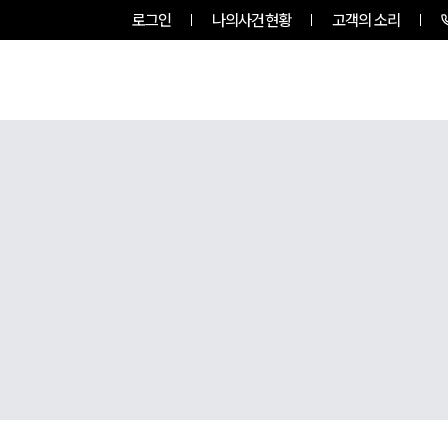
로그인
나의사건현황
고객의 소리
룹소개
업무사례
업무분야