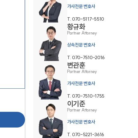
가사전문 변호사
T.
070-5117-5510
황규화
Partner Attorney
상속전문 변호사
그룹소개
T.
070-7510-2016
변관훈
그룹소개
Partner Attorney
대륜의 강점
가사전문 변호사
오시는 길
T.
070-7510-1755
이기준
글로벌 파트너 로펌
Partner Attorney
고객의 소리
가사전문 변호사
통합검색
T.
070-5221-3616