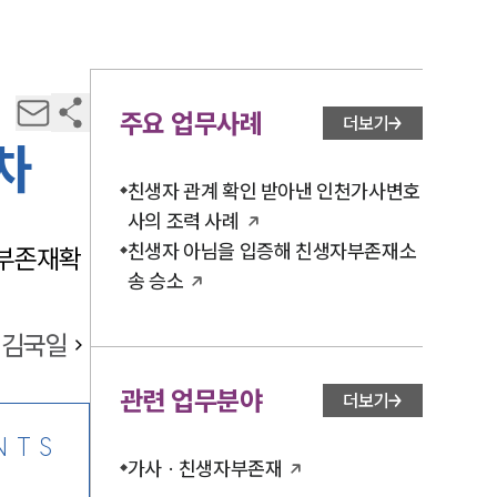
주요 업무사례
더보기
차
친생자 관계 확인 받아낸 인천가사변호
사의 조력 사례
친생자 아님을 입증해 친생자부존재소
계부존재확
송 승소
김국일
관련 업무분야
더보기
NTS
가사 · 친생자부존재