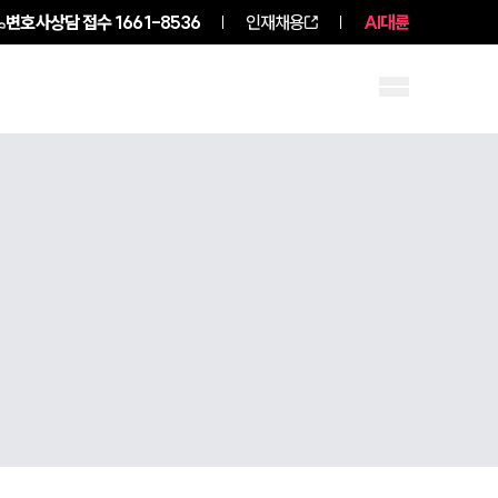
변호사상담 접수
1661-8536
인재채용
AI대륜
구성원 소개
소식/자료