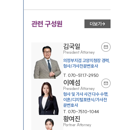
관련 구성원
더보기
김국일
President Attorney
의정부지검 고양지청장 경력,
형사/가사전문변호사
T.
070-5117-2950
이예섬
President Attorney
형사 및 가사 사건 다수 수행,
이혼/디지털포렌식/가사전
문변호사
T.
070-7510-1044
황여진
Partner Attorney