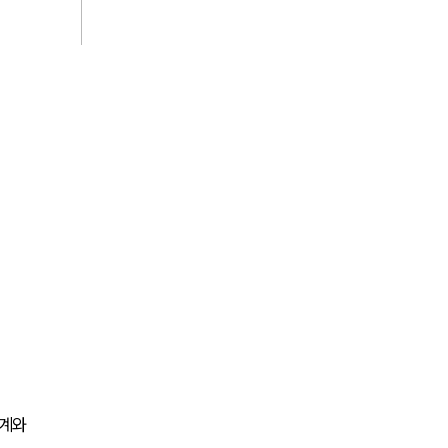
AI대륜
업무사례
주요 업무사례
사례분석/최신동향
법률정보
법률지식인
고객후기
업무분야
가사그룹 업무
계와 
전체