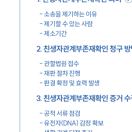
-
소송을 제기하는 이유
-
제기할 수 있는 사람
-
제소기간
2
.
친생자관계부존재확인 청구 방
-
관할법원 접수
-
재판 절차 진행
-
판결 확정 및 효력 발생
3
.
친생자관계부존재확인 증거 수
-
공적 서류 점검
-
유전자(DNA) 감정 확보