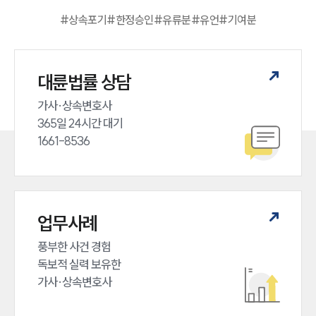
#
상속포기
#
한정승인
#
유류분
#
유언
#
기여분
대륜법률 상담
가사·상속변호사

365일 24시간 대기

1661-8536
업무사례
풍부한 사건 경험

독보적 실력 보유한

가사·상속변호사