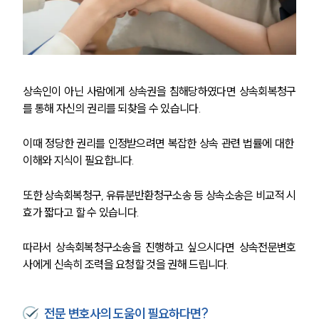
업무분야
가사그룹 업무
전체
상속재산계산기(법정상속분)
상속인이 아닌 사람에게 상속권을 침해당하였다면 상속회복청구
를 통해 자신의 권리를 되찾을 수 있습니다.
구성원 소개
이때 정당한 권리를 인정받으려면 복잡한 상속 관련 법률에 대한 
가사·상속전문변호사
이해와 지식이 필요합니다.
소식/자료
또한 상속회복청구, 유류분반환청구소송 등 상속소송은 비교적 시
효가 짧다고 할 수 있습니다.
언론보도
공지사항
따라서 상속회복청구소송을 진행하고 싶으시다면 상속전문변호
법률 블로그
법률서식
사에게 신속히 조력을 요청할 것을 권해 드립니다. 
뉴스레터/브로슈어
세미나
전문 변호사의 도움이 필요하다면?