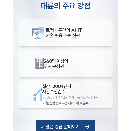
대륜의 주요 강점
로펌 대륜만의
AI·IT
기술 활용 소송 전략
260명 이상
의
주요 구성원
월간
1200+
건의
사건수임건수
*
2026년 1월 변호사협회 경유증표 발급 기준
*대한변협 광고 규정 제4조 제1호 준수
더 많은 강점 살펴보기