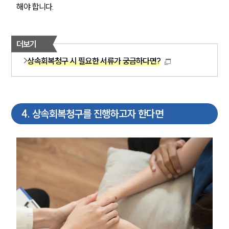
해야 합니다.
그룹소개
더보기
그룹소개
대륜의 강점
상속회복청구 시 필요한 서류가 궁금하다면?
오시는 길
글로벌 파트너 로펌
고객의 소리
통합검색
AI대륜
4
.
상속회복청구를 진행하고자 한다면
업무사례
주요 업무사례
사례분석/최신동향
법률정보
법률지식인
고객후기