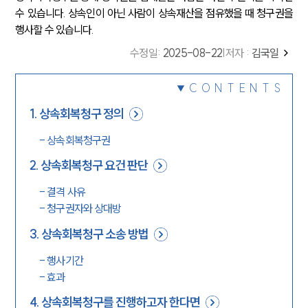
수 있습니다. 상속인이 아닌 사람이 상속재산을 점유했을 때 청구권을
행사할 수 있습니다.
수정일
:
2025-08-22
|
저자 :
김국일
CONTENTS
1
.
상속회복청구 정의
-
상속회복청구권
2
.
상속회복청구 요건 판단
-
결격 사유
-
청구권자와 상대방
3
.
상속회복청구 소송 방법
-
행사기간
-
효과
4
.
상속회복청구를 진행하고자 한다면