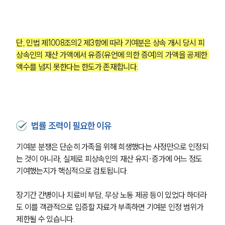
구성원 소개
가사·상속전문변호사
단, 민법 제1008조의2 제3항에 따라 기여분은 상속 개시 당시 피
상속인의 재산 가액에서 유증(유언에 의한 증여)의 가액을 공제한 
소식/자료
액수를 넘지 못한다는 한도가 존재합니다.
언론보도
공지사항
법률 블로그
법률서식
법률 조력이 필요한 이유
뉴스레터/브로슈어
세미나
기여분 분쟁은 단순히 가족을 위해 희생했다는 사정만으로 인정되
는 것이 아니라, 실제로 피상속인의 재산 유지·증가에 어느 정도 
대륜법률상담예약
기여했는지가 핵심적으로 검토됩니다.
대륜법률상담예약
장기간 간병이나 치료비 부담, 무상 노동 제공 등이 있었다 하더라
도 이를 객관적으로 입증할 자료가 부족하면 기여분 인정 범위가 
제한될 수 있습니다.