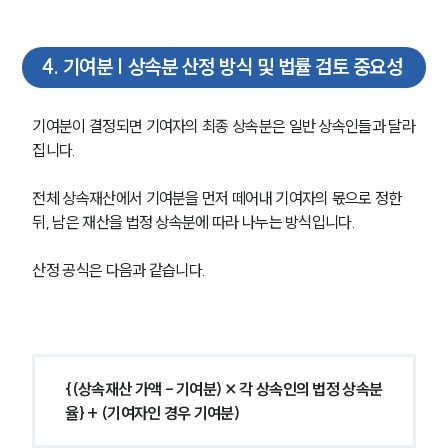
글로벌 파트너 로펌
고객의 소리
통합검색
4
.
기여분 | 상속분 산정 방식 및 법률 검토 중요성
AI대륜
기여분이 결정되면 기여자의 최종 상속분은 일반 상속인들과 달라
업무사례
집니다.
주요 업무사례
사례분석/최신동향
전체 상속재산에서 기여분을 먼저 떼어내 기여자의 몫으로 정한 
법률정보
뒤, 남은 재산을 법정 상속분에 따라 나누는 방식입니다.
법률지식인
고객후기
산정 공식은 다음과 같습니다.
업무분야
가사그룹 업무
전체
{(상속재산 가액 - 기여분) × 각 상속인의 법정 상속분
상속재산계산기(법정상속분)
율} + (기여자인 경우 기여분)