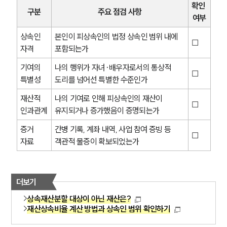
확인 
구분
주요 점검 사항
여부
상속인 
본인이 피상속인의 법정 상속인 범위 내에 
☐
자격
포함되는가
기여의 
나의 행위가 자녀·배우자로서의 통상적 
☐
특별성
도리를 넘어선 특별한 수준인가
재산적 
나의 기여로 인해 피상속인의 재산이 
☐
인과관계
유지되거나 증가했음이 증명되는가
증거 
간병 기록, 계좌 내역, 사업 참여 증빙 등 
☐
자료
객관적 물증이 확보되었는가
그룹소개
더보기
상속재산분할 대상이 아닌 재산은?
그룹소개
재산상속비율 계산 방법과 상속인 범위 확인하기
대륜의 강점
오시는 길