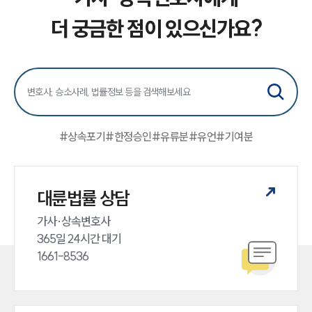
더 궁금한 점이 있으신가요?
#
상속포기
#
한정승인
#
유류분
#
유언
#
기여분
대륜법률 상담
가사·상속변호사

365일 24시간 대기

1661-8536