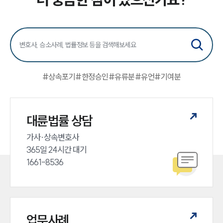
#
상속포기
#
한정승인
#
유류분
#
유언
#
기여분
대륜법률 상담
가사·상속변호사

365일 24시간 대기

1661-8536
업무사례