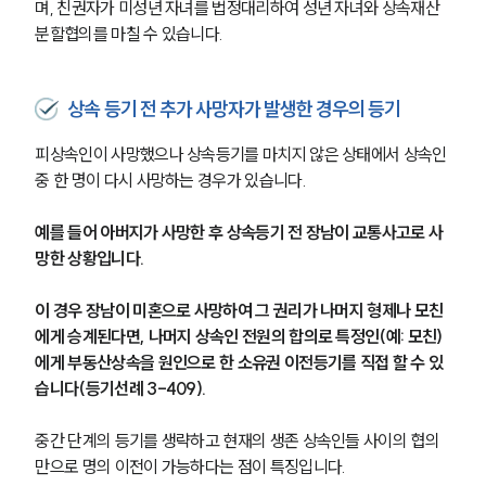
구성원 소개
며, 친권자가 미성년 자녀를 법정대리하여 성년 자녀와 상속재산 
분할협의를 마칠 수 있습니다.
가사·상속전문변호사
상속 등기 전 추가 사망자가 발생한 경우의 등기
소식/자료
피상속인이 사망했으나 상속등기를 마치지 않은 상태에서 상속인 
언론보도
중 한 명이 다시 사망하는 경우가 있습니다.
공지사항
법률 블로그
예를 들어 아버지가 사망한 후 상속등기 전 장남이 교통사고로 사
법률서식
뉴스레터/브로슈어
망한 상황입니다.
세미나
이 경우 장남이 미혼으로 사망하여 그 권리가 나머지 형제나 모친
에게 승계된다면, 나머지 상속인 전원의 합의로 특정인(예: 모친)
대륜법률상담예약
에게 부동산상속을 원인으로 한 소유권 이전등기를 직접 할 수 있
습니다(등기선례 3-409).
대륜법률상담예약
중간 단계의 등기를 생략하고 현재의 생존 상속인들 사이의 협의
만으로 명의 이전이 가능하다는 점이 특징입니다.