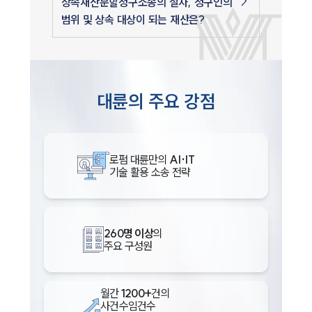
상속재산분할청구소송의 절차, 청구인의
범위 및 상속 대상이 되는 재산은?
대륜의 주요 강점
로펌 대륜만의
AI·IT
기술 활용 소송 전략
260명 이상
의
주요 구성원
월간
1200+
건의
사건수임건수