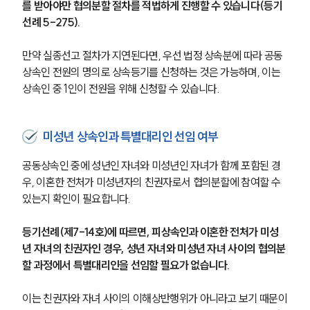
글로벌 파트너 로펌
를 받아야만 협의분할 절차를 적법하게 진행할 수 있습니다(등기
고객의 소리
선례 5-275).
통합검색
AI대륜
만약 실종선고 절차가 지연된다면, 우선 법정 상속분에 따라 공동
상속인 전원의 명의로 상속등기를 신청하는 것은 가능하며, 이는 
업무사례
상속인 중 1인이 전원을 위해 신청할 수 있습니다.
주요 업무사례
사례분석/최신동향
미성년 상속인과 특별대리인 선임 여부
법률정보
법률지식인
공동상속인 중에 성년인 자녀와 미성년인 자녀가 함께 포함된 경
고객후기
우, 이혼한 전처가 미성년자의 친권자로서 협의분할에 참여할 수 
있는지 확인이 필요합니다.
업무분야
등기선례(제7-14호)에 따르면, 피상속인과 이혼한 전처가 미성
가사그룹 업무
년 자녀의 친권자인 경우, 성년 자녀와 미성년 자녀 사이의 협의분
전체
할 과정에서 특별대리인을 선임할 필요가 없습니다.
상속재산계산기(법정상속분)
이는 친권자와 자녀 사이의 이해상반행위가 아니라고 보기 때문이