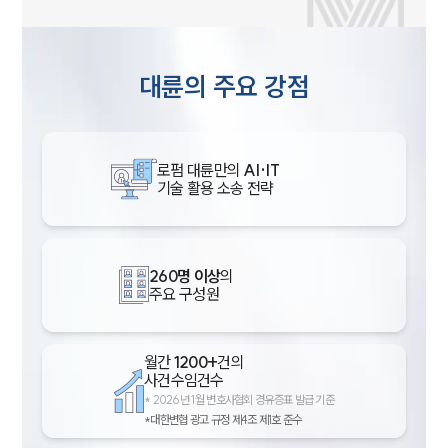
대륜의 주요 강점
로펌 대륜만의
AI·IT
기술 활용 소송 전략
260명 이상
의
주요 구성원
월간
1200+
건의
사건수임건수
*
2026년 1월 변호사협회 경유증표 발급 기준
*대한변협 광고 규정 제4조 제1호 준수