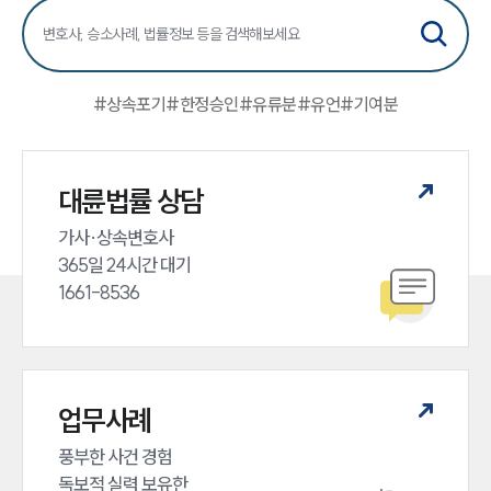
#
상속포기
#
한정승인
#
유류분
#
유언
#
기여분
대륜법률 상담
가사·상속변호사

365일 24시간 대기

1661-8536
업무사례
풍부한 사건 경험

독보적 실력 보유한
