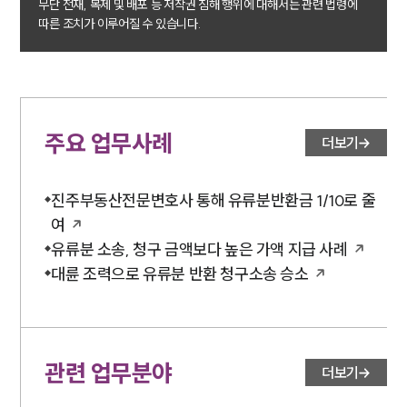
무단 전재, 복제 및 배포 등 저작권 침해 행위에 대해서는 관련 법령에
가사·상속전문변호사
따른 조치가 이루어질 수 있습니다.
소식/자료
언론보도
공지사항
주요 업무사례
더보기
법률 블로그
법률서식
뉴스레터/브로슈어
진주부동산전문변호사 통해 유류분반환금 1/10로 줄
세미나
여
유류분 소송, 청구 금액보다 높은 가액 지급 사례
대륜법률상담예약
대륜 조력으로 유류분 반환 청구소송 승소
대륜법률상담예약
관련 업무분야
더보기